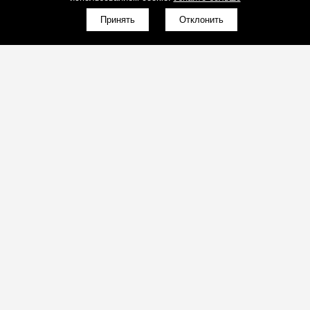
Принять
Отклонить
(098)800-80-30
Обратный звонок
(095)280-80-30
Обратный звонок
sales@art-light.com.ua
Почта для расчётов
(098)800-80-30