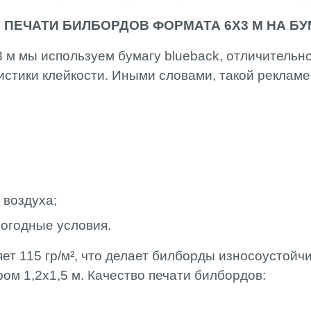
 ПЕЧАТИ БИЛБОРДОВ ФОРМАТА 6Х3 М НА Б
 м мы используем бумагу blueback, отличительн
истики клейкости. Иными словами, такой реклам
 воздуха;
погодные условия.
яет 115 гр/м², что делает билборды износоустой
ом 1,2х1,5 м. Качество печати билбордов: