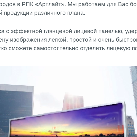
рдов в РПК «Артлайт». Мы работаем для Вас бо
МОНТАЖ
й продукции различного плана.
СПЕЦИАЛИСТ
РВК АРТЛАЙТ
ОПЛАТА И
са с эффектной глянцевой лицевой панелью, уде
ДОСТАВКА
у изображения легкой, простой и очень быстро
егко сможете самостоятельно отделить лицевую п