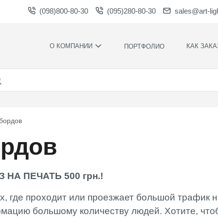
(098)800-80-30
(095)280-80-30
sales@art-lig
О КОМПАНИИ
КАК ЗАКА
ПОРТФОЛИО
ПРОИЗВОДСТВО
НАШИ
ПРЕИМУЩЕСТ
ВАКАНСИИ
ГАРАНТИИ
НОВОСТИ
ПРАВИЛА И
НАГРАДЫ И
УСЛОВИЯ
бордов
БЛАГОДАРНОСТИ
КОНТРОЛЬ
ордов
СОТРУДНИЧЕСТВО
КАЧЕСТВА
ЗАГРУЗКИ
РАСЧЕТНОЕ
ВРЕМЯ
ПРОИЗВОДСТ
НА ПЕЧАТЬ 500 грн.!
ХУДОЖЕСТВЕ
ОФОРМЛЕНИ
, где проходит или проезжает большой трафик 
МОНТАЖ СВО
мацию большому количеству людей. Хотите, что
СИЛАМИ