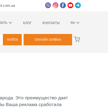
ht.com.ua
ЗАТЬ
RU
БЛОГ
КОНТАКТЫ
УКРАЇНСЬКА
ВА
РУССКИЙ
НАЙТИ
ОНЛАЙН-ЗАЯВКА
ВА
ННОЕ
Е
народа. Это преимущество дает
ИМИ
бы Ваша реклама сработала