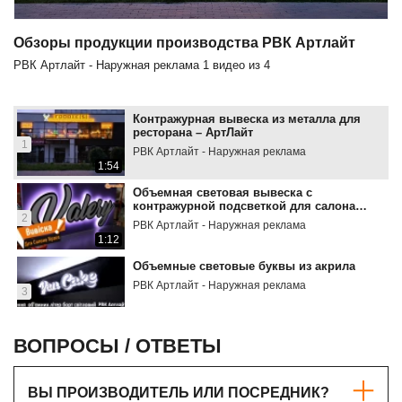
Обзоры продукции производства РВК Артлайт
РВК Артлайт - Наружная реклама
1
видео из
4
Контражурная вывеска из металла для
ресторана – АртЛайт
1
РВК Артлайт - Наружная реклама
1:54
Объемная световая вывеска с
контражурной подсветкой для салона
2
красоты – РВК Арт Лайт
РВК Артлайт - Наружная реклама
1:12
Объемные световые буквы из акрила
РВК Артлайт - Наружная реклама
3
1:20
Вывеска с контражурной подсветкой RGB
ВОПРОСЫ / ОТВЕТЫ
- РВК Арт Лайт
4
РВК Артлайт - Наружная реклама
0:32
ВЫ ПРОИЗВОДИТЕЛЬ ИЛИ ПОСРЕДНИК?