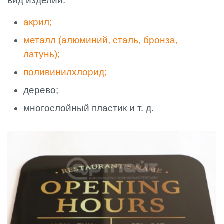
вид изделий:
акрил;
металл (алюминий, сталь, бронза,
латунь);
поливинилхлорид;
дерево;
многослойный пластик и т. д.