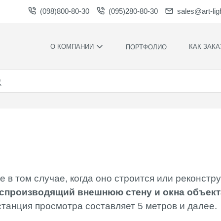
(098)800-80-30
(095)280-80-30
sales@art-lig
О КОМПАНИИ
КАК ЗАКА
ПОРТФОЛИО
ПРОИЗВОДСТВО
НАШИ
ПРЕИМУЩЕСТ
ВАКАНСИИ
ГАРАНТИИ
НОВОСТИ
ПРАВИЛА И
НАГРАДЫ И
УСЛОВИЯ
БЛАГОДАРНОСТИ
КОНТРОЛЬ
СОТРУДНИЧЕСТВО
КАЧЕСТВА
ЗАГРУЗКИ
РАСЧЕТНОЕ
ВРЕМЯ
ПРОИЗВОДСТ
в том случае, когда оно строится или реконстр
ХУДОЖЕСТВЕ
оспроизводящий внешнюю стену и окна объект
ОФОРМЛЕНИ
станция просмотра составляет 5 метров и далее.
МОНТАЖ СВО
СИЛАМИ