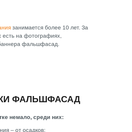
АМИ
ания
занимается более 10 лет. За
х есть на фотографиях,
баннера фальшфасад.
ТКИ ФАЛЬШФАСАД
ке немало, среди них:
ия – от осадков;