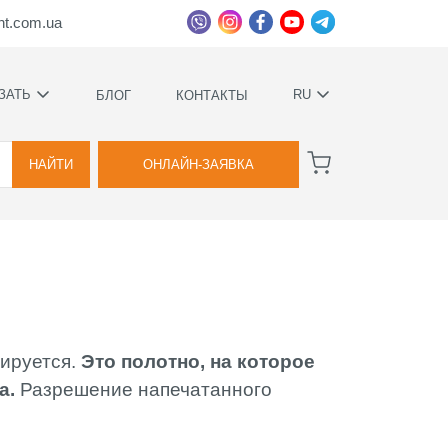
ht.com.ua
ЗАТЬ
RU
БЛОГ
КОНТАКТЫ
УКРАЇНСЬКА
ВА
РУССКИЙ
НАЙТИ
ОНЛАЙН-ЗАЯВКА
ВА
уируется.
Это полотно, на которое
ННОЕ
а.
Разрешение напечатанного
Е
ИМИ