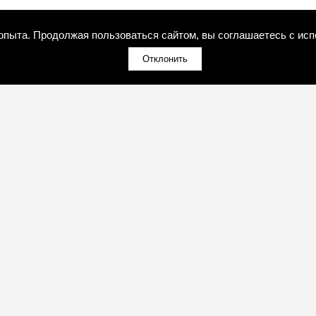
 опыта. Продолжая пользоваться сайтом, вы соглашаетесь с исп
Отклонить
(098)800-80-30
Обратный звонок
(095)280-80-30
Обратный звонок
sales@art-light.com.ua
И
ПРОДУКЦИЯ И УСЛУГИ
Почта для расчётов