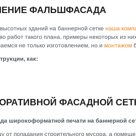
ЛЕНИЕ ФАЛЬШФАСАДА
МОНТАЖ
СПЕЦИАЛИСТ
РВК АРТЛАЙТ
высотных зданий на баннерной сетке
наша комп
ОПЛАТА И
ДОСТАВКА
о работ такого плана, примеры некоторых из ни
аемся не только изготовлением, но и
монтажом
трукции, как:
ОРАТИВНОЙ ФАСАДНОЙ СЕ
да широкоформатной печати на баннерной сет
 от попадания строительного мусора, а помещен