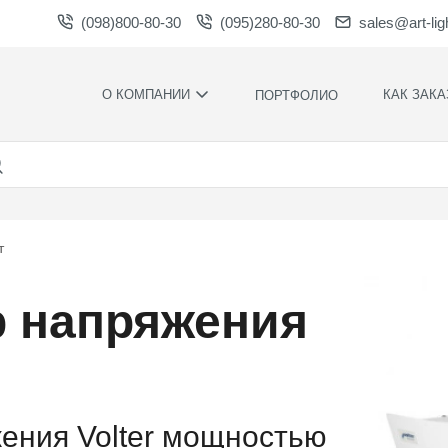
(098)800-80-30
(095)280-80-30
sales@art-lig
О КОМПАНИИ
КАК ЗАКА
ПОРТФОЛИО
ПРОИЗВОДСТВО
НАШИ
ПРЕИМУЩЕСТ
ВАКАНСИИ
ГАРАНТИИ
НОВОСТИ
ПРАВИЛА И
НАГРАДЫ И
УСЛОВИЯ
т
БЛАГОДАРНОСТИ
КОНТРОЛЬ
СОТРУДНИЧЕСТВО
КАЧЕСТВА
р напряжения
ЗАГРУЗКИ
РАСЧЕТНОЕ
ВРЕМЯ
ПРОИЗВОДСТ
ХУДОЖЕСТВЕ
ОФОРМЛЕНИ
ения Volter мощностью
МОНТАЖ СВО
СИЛАМИ