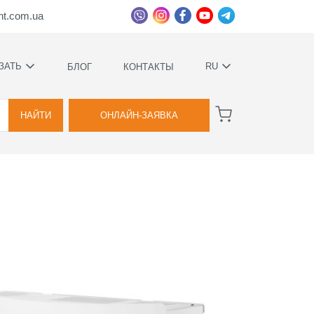
ht.com.ua
ЗАТЬ
RU
БЛОГ
КОНТАКТЫ
УКРАЇНСЬКА
ВА
РУССКИЙ
НАЙТИ
ОНЛАЙН-ЗАЯВКА
ВА
ННОЕ
Е
ИМИ