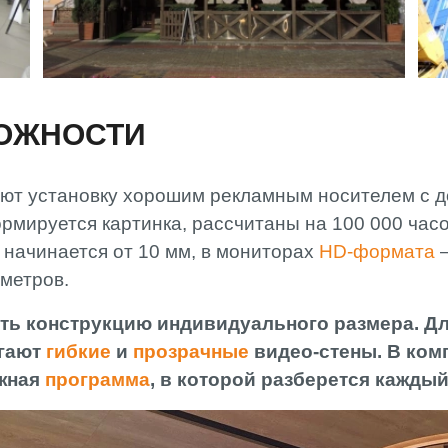
МОЖНОСТИ
ют установку хорошим рекламным носителем с д
рмируется картинка, рассчитаны на 100 000 час
я начинается от 10 мм, в мониторах
HD-формата
–
 метров.
ать конструкцию индивидуального размера. Д
агают
гибкие
и
прозрачные
видео-стены. В ком
ожная
программа
, в которой разберется каждый