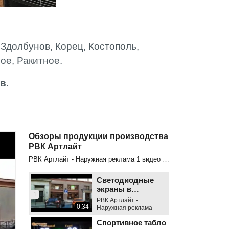
Здолбунов, Корец, Костополь,
ное, Ракитное.
в.
Обзоры продукции производства
РВК Артлайт
РВК Артлайт - Наружная реклама
1
видео из
3
Светодиодные
экраны в
1
помещении
РВК Артлайт -
0:34
Наружная реклама
Спортивное табло