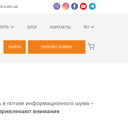
ht.com.ua
ЗАТЬ
RU
БЛОГ
КОНТАКТЫ
УКРАЇНСЬКА
ВА
РУССКИЙ
НАЙТИ
ОНЛАЙН-ЗАЯВКА
ВА
сь в потоке информационного шума –
ННОЕ
привлекают внимание
Е
ИМИ