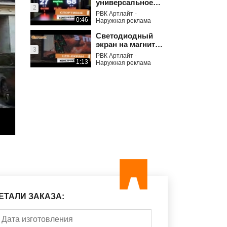
универсальное
2
Электронные
РВК Артлайт -
табло192х96
0:46
Наружная реклама
Светодиодный
экран на магнитах
3
– результат
РВК Артлайт -
экономии
1:13
Наружная реклама
ЕТАЛИ ЗАКАЗА: