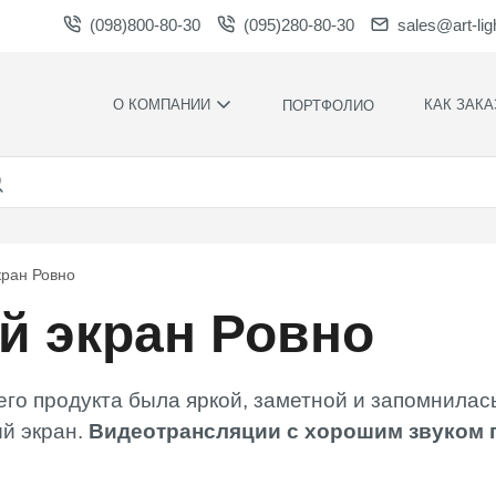
(098)800-80-30
(095)280-80-30
sales@art-lig
О КОМПАНИИ
КАК ЗАКА
ПОРТФОЛИО
ПРОИЗВОДСТВО
НАШИ
ПРЕИМУЩЕСТ
ВАКАНСИИ
ГАРАНТИИ
НОВОСТИ
ПРАВИЛА И
НАГРАДЫ И
УСЛОВИЯ
кран Ровно
БЛАГОДАРНОСТИ
КОНТРОЛЬ
й экран Ровно
СОТРУДНИЧЕСТВО
КАЧЕСТВА
ЗАГРУЗКИ
РАСЧЕТНОЕ
ВРЕМЯ
ПРОИЗВОДСТ
его продукта была яркой, заметной и запомнила
ХУДОЖЕСТВЕ
й экран.
Видеотрансляции с хорошим звуком 
ОФОРМЛЕНИ
МОНТАЖ СВО
СИЛАМИ