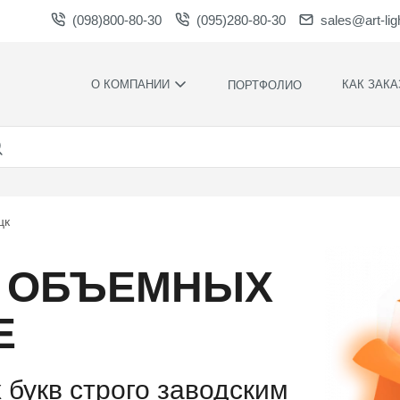
(098)800-80-30
(095)280-80-30
sales@art-lig
О КОМПАНИИ
КАК ЗАКА
ПОРТФОЛИО
ПРОИЗВОДСТВО
НАШИ
ПРЕИМУЩЕСТ
ВАКАНСИИ
ГАРАНТИИ
НОВОСТИ
ПРАВИЛА И
НАГРАДЫ И
УСЛОВИЯ
цк
БЛАГОДАРНОСТИ
КОНТРОЛЬ
СОТРУДНИЧЕСТВО
КАЧЕСТВА
З ОБЪЕМНЫХ
ЗАГРУЗКИ
РАСЧЕТНОЕ
ВРЕМЯ
ПРОИЗВОДСТ
Е
ХУДОЖЕСТВЕ
ОФОРМЛЕНИ
 букв строго заводским
МОНТАЖ СВО
СИЛАМИ