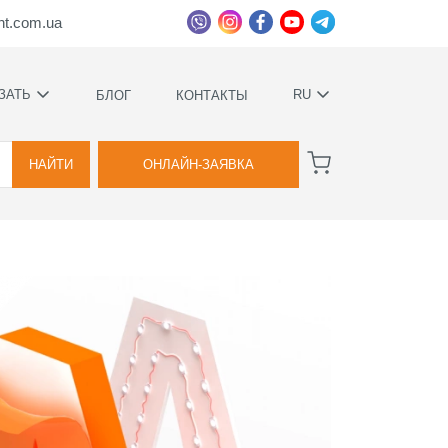
ht.com.ua
ЗАТЬ
RU
БЛОГ
КОНТАКТЫ
УКРАЇНСЬКА
ВА
РУССКИЙ
НАЙТИ
ОНЛАЙН-ЗАЯВКА
ВА
ННОЕ
Е
ИМИ