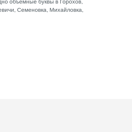
дно объемные буквы в Горохов,
евичи, Семеновка, Михайловка,