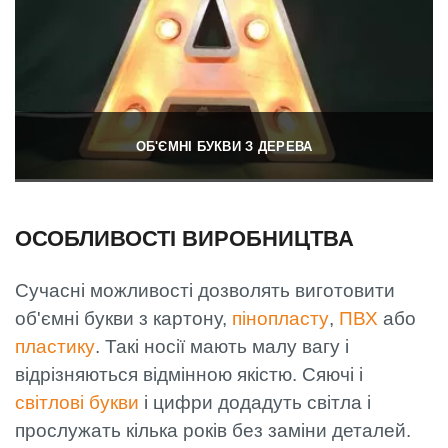
ОБ'ЄМНІ БУКВИ З ДЕРЕВА
ОСОБЛИВОСТІ ВИРОБНИЦТВА
Сучасні можливості дозволять виготовити
об'ємні букви з картону,
пінопласту
,
ПВХ
або
пластику
. Такі носії мають малу вагу і
відрізняються відмінною якістю. Сяючі і
світлові букви
і цифри додадуть світла і
прослужать кілька років без заміни деталей.