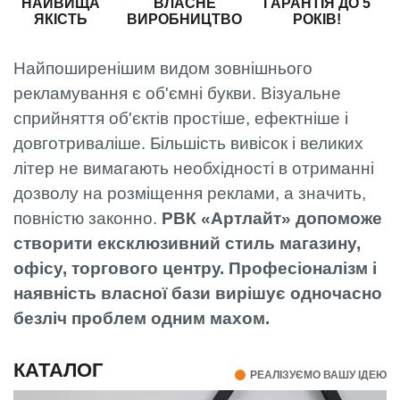
НАЙВИЩА
ВЛАСНЕ
ГАРАНТІЯ ДО 5
ЯКІСТЬ
ВИРОБНИЦТВО
РОКІВ!
Найпоширенішим видом зовнішнього
рекламування є об'ємні букви. Візуальне
сприйняття об'єктів простіше, ефектніше і
довготриваліше. Більшість вивісок і великих
літер не вимагають необхідності в отриманні
дозволу на розміщення реклами, а значить,
повністю законно.
РВК «Артлайт» допоможе
створити ексклюзивний стиль магазину,
офісу, торгового центру. Професіоналізм і
наявність власної бази вирішує одночасно
безліч проблем одним махом.
КАТАЛОГ
РЕАЛІЗУЄМО ВАШУ ІДЕЮ