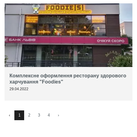
Комплексне оформлення ресторану здорового
харчування "Foodies"
29.04.2022
‹
1
2
3
4
›