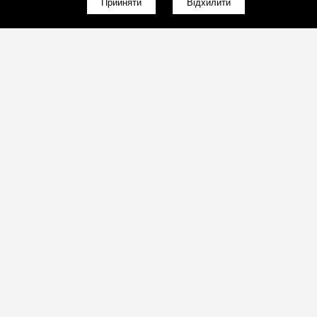
Прийняти
Відхилити
(098)800-80-30
Зворотний дзвінок
(095)280-80-30
Зворотний дзвінок
sales@art-light.com.ua
Пошта для розрахунків
(098)800-80-30
Працюємо з 9:00 по 18:00