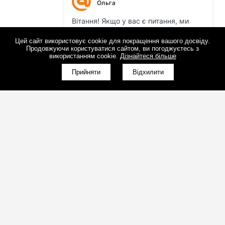
Цей сайт використовує cookie для покращення вашого досвіду.
Продовжуючи користуватися сайтом, ви погоджуєтесь з
використанням cookie.
Дізнайтеся більше
Прийняти
Відхилити
(098)800-80-30
Зворотний дзвінок
(095)280-80-30
Зворотний дзвінок