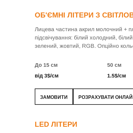
ОБ'ЄМНІ ЛІТЕРИ З СВІТЛ
Лицева частина акрил молочний + плі
підсвічування: білий холодний, біли
зелений, жовтий, RGB. Опційно коль
До 15 см
50 см
від 3$/см
1.5$/см
ЗАМОВИТИ
РОЗРАХУВАТИ ОНЛА
LED ЛІТЕРИ