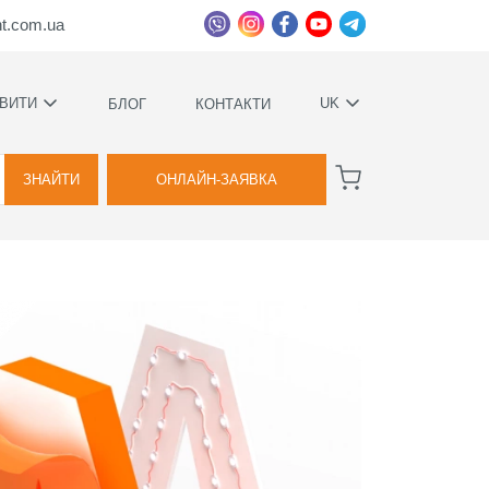
ht.com.ua
ВИТИ
UK
БЛОГ
КОНТАКТИ
УКРАЇНСЬКА
ВАГИ
РУССКИЙ
ЗНАЙТИ
ОНЛАЙН-ЗАЯВКА
А
КОВИЙ
ТВА
Я
ВОЇМИ