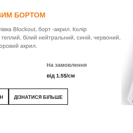
ОВИМ БОРТОМ
вка Blockout, борт -акрил. Колір
й теплий, білий нейтральний, синій, червоний,
оровий акрил.
На замовлення
від 1.5$/см
ЙН
ДІЗНАТИСЯ БІЛЬШЕ