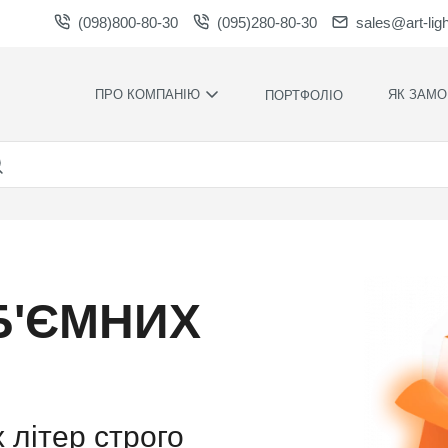
(098)800-80-30
(095)280-80-30
sales@art-lig
ПРО КОМПАНІЮ
ЯК ЗАМО
ПОРТФОЛІО
ВИРОБНИЦТВО
НАШІ ПЕРЕ
ВАКАНСІЇ
ГАРАНТІЇ
НОВИНИ
ПРАВИЛА Т
УМОВИ
НАГОРОДИ ТА
ПОДЯКИ
КОНТРОЛЬ
ЯКОСТІ
СПІВПРАЦЯ
Б'ЄМНИХ
РОЗРАХУН
ЗАВАНТАЖЕННЯ
ЧАС
ВИРОБНИЦ
ХУДОЖНЄ
ОФОРМЛЕН
МОНТАЖ С
 літер строго
СИЛАМИ