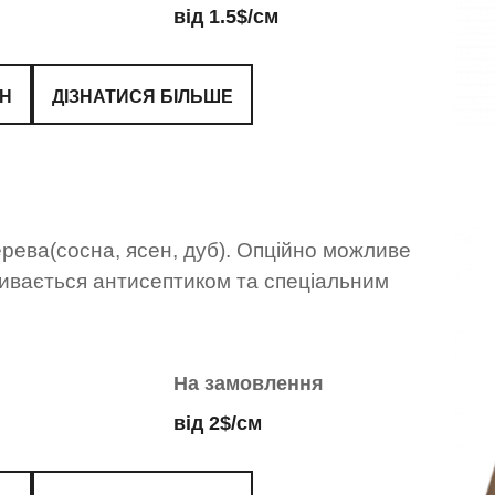
від 1.5$/см
ЙН
ДІЗНАТИСЯ БІЛЬШЕ
рева(сосна, ясен, дуб). Опційно можливе
ивається антисептиком та спеціальним
На замовлення
від 2$/см