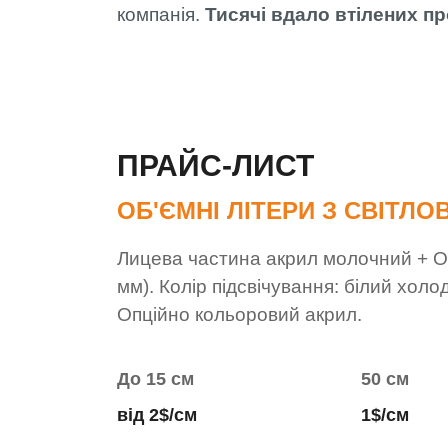
компанія.
Тисячі вдало втілених пр
ПРАЙС-ЛИСТ
ОБ'ЄМНІ ЛІТЕРИ З СВІТЛ
Лицева частина акрил молочний + Or
мм). Колір підсвічування: білий хол
Опційно кольоровий акрил.
До 15 см
50 см
від 2$/см
1$/см