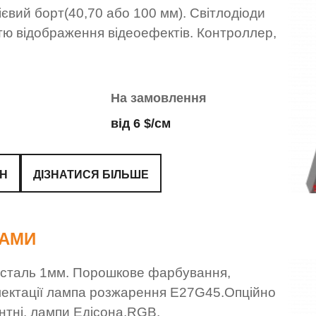
євий борт(40,70 або 100 мм). Світлодіоди
тю відображення відеоефектів. Контроллер,
На замовлення
від 6 $/см
ЙН
ДІЗНАТИСЯ БІЛЬШЕ
КАМИ
– сталь 1мм. Порошкове фарбування,
плектації лампа розжарення E27G45.Опційно
тні, лампи Едісона,RGB.