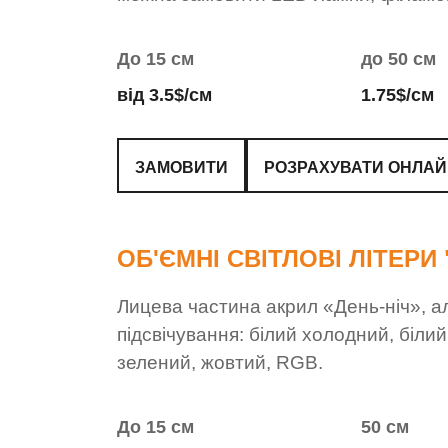
До 15 см
до 50 см
від 3.5$/см
1.75$/см
ЗАМОВИТИ
РОЗРАХУВАТИ ОНЛА
ОБ'ЄМНІ СВІТЛОВІ ЛІТЕРИ 
Лицева частина акрил «День-ніч», ал
підсвічування: білий холодний, біли
зелений, жовтий, RGB.
До 15 см
50 см