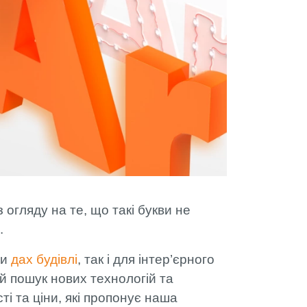
 РВК
огляду на те, що такі букви не
.
чи
дах будівлі
, так і для інтер’єрного
ий пошук нових технологій та
сті та ціни, які пропонує наша