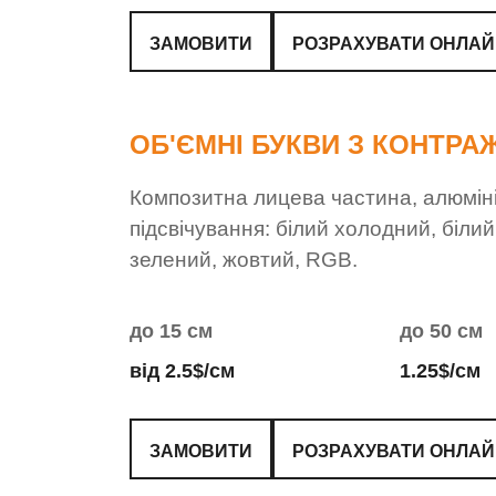
ЗАМОВИТИ
РОЗРАХУВАТИ ОНЛА
ОБ'ЄМНІ БУКВИ З КОНТР
Композитна лицева частина, алюміні
підсвічування: білий холодний, біли
зелений, жовтий, RGB.
до 15 см
до 50 см
від 2.5$/см
1.25$/см
ЗАМОВИТИ
РОЗРАХУВАТИ ОНЛА