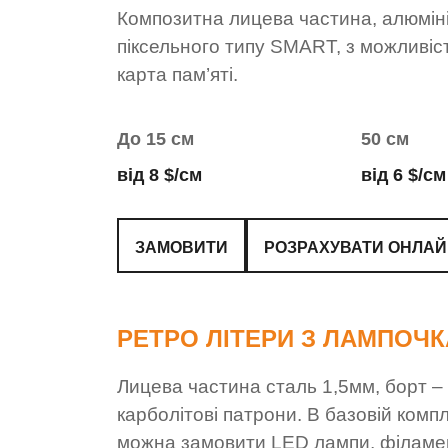
Композитна лицева частина, алюміні
піксельного типу SMART, з можливіс
карта пам’яті.
До 15 см
50 см
від 8 $/см
від 6 $/см
ЗАМОВИТИ
РОЗРАХУВАТИ ОНЛА
РЕТРО ЛІТЕРИ З ЛАМПОЧ
Лицева частина сталь 1,5мм, борт 
карболітові патрони. В базовій ком
можна замовити LED лампи, філамен