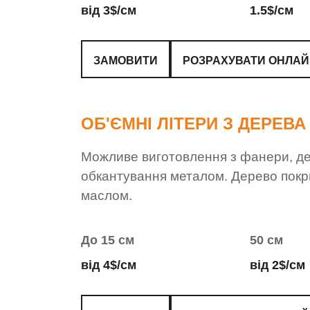
від 3$/см
1.5$/см
ЗАМОВИТИ
РОЗРАХУВАТИ ОНЛА
ОБ'ЄМНІ ЛІТЕРИ З ДЕРЕВА
Можливе виготовлення з фанери, де
обкантування металом. Дерево покр
маслом.
До 15 см
50 см
від 4$/см
від 2$/см