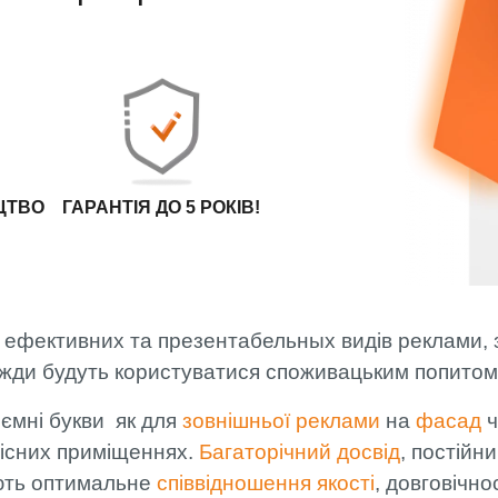
МОНТАЖ
ФАХІВЦЯМИ
АРТЛАЙТ
ОПЛАТА ТА
ДОСТАВКА
ЦТВО
ГАРАНТІЯ ДО 5 РОКІВ!
 ефективних та презентабельных видів реклами, з 
вжди будуть користуватися споживацьким попитом
'ємні букви як для
зовнішньої реклами
на
фасад
існих приміщеннях.
Багаторічний досвід
, постійн
ють оптимальне
співвідношення якості
, довговічно