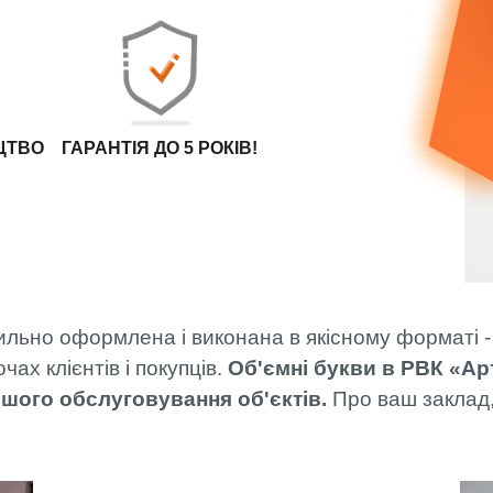
МОНТАЖ
ФАХІВЦЯМИ
АРТЛАЙТ
ОПЛАТА ТА
ДОСТАВКА
ЦТВО
ГАРАНТІЯ ДО 5 РОКІВ!
ильно оформлена і виконана в якісному форматі 
чах клієнтів і покупців.
Об'ємні букви в РВК «Арт
льшого обслуговування об'єктів.
Про ваш заклад,