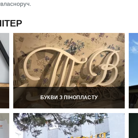
і власноруч.
ІТЕР
БУКВИ З ПІНОПЛАСТУ