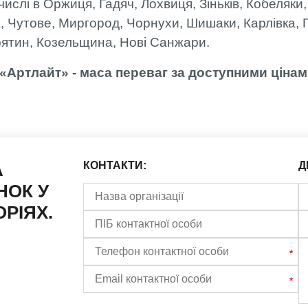
числі в Оржиця, Гадяч, Лохвиця, Зіньків, Кобеляки
, Чутове, Миргород, Чорнухи, Шишаки, Карлівка, 
рятин, Козельщина, Нові Санжари.
«Артлайт» - маса переваг за доступними цінам
А
КОНТАКТИ:
Д
НОК У
РІЯХ.