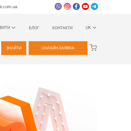
ht.com.ua
ВИТИ
UK
БЛОГ
КОНТАКТИ
УКРАЇНСЬКА
ВАГИ
РУССКИЙ
ЗНАЙТИ
ОНЛАЙН-ЗАЯВКА
А
КОВИЙ
ТВА
Я
ВОЇМИ