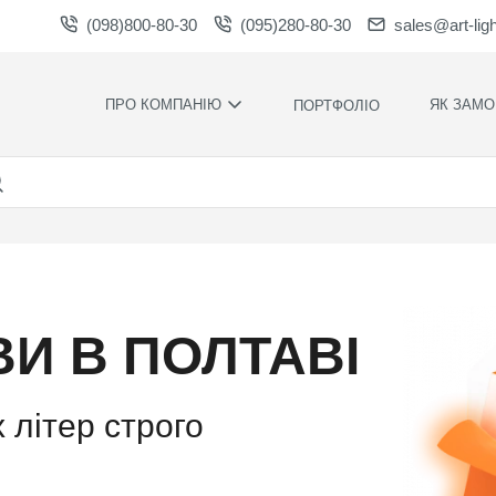
(098)800-80-30
(095)280-80-30
sales@art-lig
ПРО КОМПАНІЮ
ЯК ЗАМО
ПОРТФОЛІО
ВИРОБНИЦТВО
НАШІ ПЕРЕ
ВАКАНСІЇ
ГАРАНТІЇ
НОВИНИ
ПРАВИЛА Т
УМОВИ
НАГОРОДИ ТА
ПОДЯКИ
КОНТРОЛЬ
ЯКОСТІ
СПІВПРАЦЯ
ВИ В ПОЛТАВІ
РОЗРАХУН
ЗАВАНТАЖЕННЯ
ЧАС
ВИРОБНИЦ
ХУДОЖНЄ
 літер строго
ОФОРМЛЕН
МОНТАЖ С
СИЛАМИ