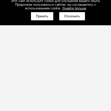
Этот сайт использует cookie для улучшения вашего опыта.
Продолжая пользоваться сайтом, вы соглашаетесь с
использованием cookie.
Узнайте больше
Принять
Отклонить
(098)800-80-30
Обратный звонок
(095)280-80-30
Обратный звонок
sales@art-light.com.ua
Почта для расчётов