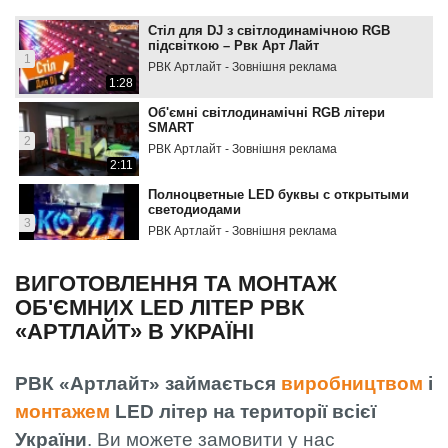
Стіл для DJ з світлодинамічною RGB
підсвіткою – Рвк Арт Лайт
1
РВК Артлайт - Зовнішня реклама
1:28
Об'ємні світлодинамічні RGB літери
SMART
2
РВК Артлайт - Зовнішня реклама
2:11
Полноцветные LED буквы с открытыми
светодиодами
3
РВК Артлайт - Зовнішня реклама
0:23
ВИГОТОВЛЕННЯ ТА МОНТАЖ
ОБ'ЄМНИХ LED ЛІТЕР РВК
«АРТЛАЙТ» В УКРАЇНІ
РВК «Артлайт» займається
виробництвом
і
монтажем
LED літер на території всієї
України
. Ви можете замовити у нас