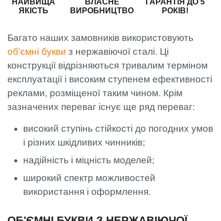
НАЙВИЩА
ВЛАСНЕ
ГАРАНТІЯ ДО 5
ЯКІСТЬ
ВИРОБНИЦТВО
РОКІВ!
Багато наших замовників використовують
об'ємні букви
з нержавіючої сталі. Ці
конструкції відрізняються тривалим терміном
експлуатації і високим ступенем ефективності
реклами, розміщеної таким чином. Крім
зазначених переваг існує ще ряд переваг:
високий ступінь стійкості до погодних умов
і різних шкідливих чинників;
надійність і міцність моделей;
широкий спектр можливостей
використання і оформлення.
ОБ'ЄМНІ БУКВИ З НЕРЖАВІЮЧОЇ