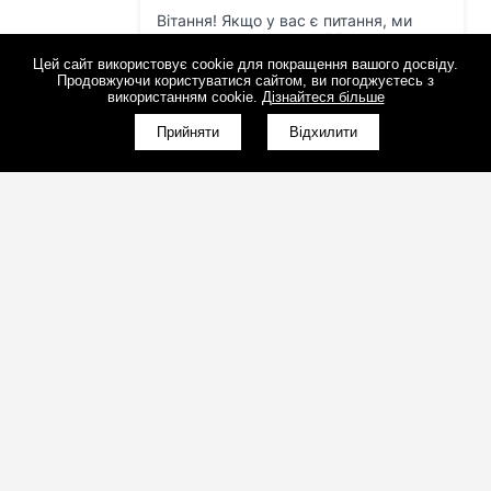
Цей сайт використовує cookie для покращення вашого досвіду.
Продовжуючи користуватися сайтом, ви погоджуєтесь з
використанням cookie.
Дізнайтеся більше
Прийняти
Відхилити
(098)800-80-30
Зворотний дзвінок
(095)280-80-30
Зворотний дзвінок