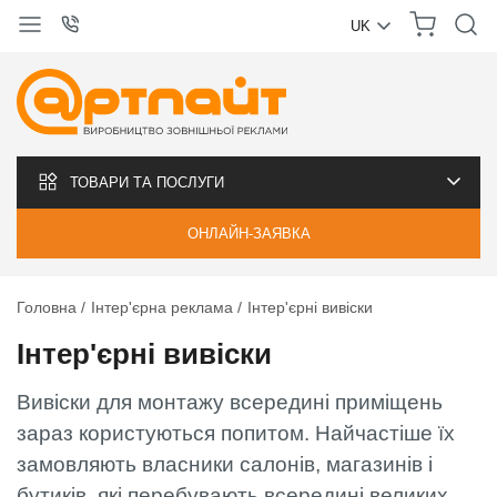
UK
УКРАЇНСЬКА
РУССКИЙ
ТОВАРИ ТА ПОСЛУГИ
ОНЛАЙН-ЗАЯВКА
Головна
Інтер'єрна реклама
Інтер'єрні вивіски
Інтер'єрні вивіски
Вивіски для монтажу всередині приміщень
зараз користуються попитом. Найчастіше їх
замовляють власники салонів, магазинів і
бутиків, які перебувають всередині великих