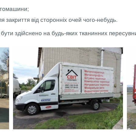
МОНТАЖ
автомашини;
ФАХІВЦЯМИ
АРТЛАЙТ
я закриття від сторонніх очей чого-небудь.
ОПЛАТА ТА
ДОСТАВКА
ути здійснено на будь-яких тканинних пересувни