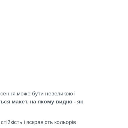
есення може бути невеликою і
ся макет, на якому видно - як
ійкість і яскравість кольорів