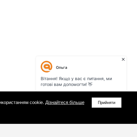
икористанням cookie.
Дізнайтеся більше
Прийняти