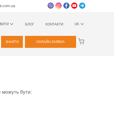
ht.com.ua
ВИТИ
UK
БЛОГ
КОНТАКТИ
УКРАЇНСЬКА
ВАГИ
РУССКИЙ
ЗНАЙТИ
ОНЛАЙН-ЗАЯВКА
А
КОВИЙ
ТВА
е можуть бути:
Я
ВОЇМИ