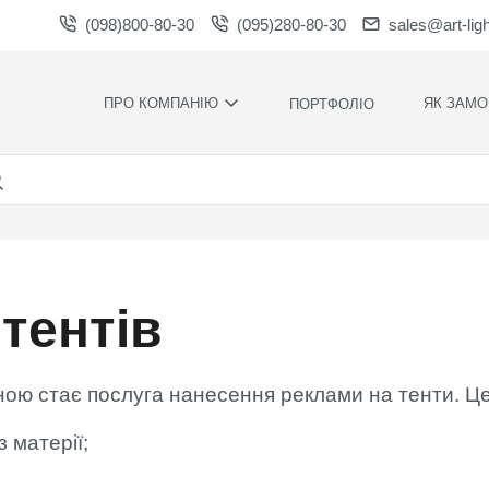
(098)800-80-30
(095)280-80-30
sales@art-lig
ПРО КОМПАНІЮ
ЯК ЗАМО
ПОРТФОЛІО
ВИРОБНИЦТВО
НАШІ ПЕРЕ
ВАКАНСІЇ
ГАРАНТІЇ
НОВИНИ
ПРАВИЛА Т
УМОВИ
НАГОРОДИ ТА
ПОДЯКИ
КОНТРОЛЬ
ЯКОСТІ
тентів
СПІВПРАЦЯ
РОЗРАХУН
ЗАВАНТАЖЕННЯ
ЧАС
ВИРОБНИЦ
ною стає послуга нанесення реклами на тенти. Ц
ХУДОЖНЄ
ОФОРМЛЕН
з матерії;
МОНТАЖ С
СИЛАМИ