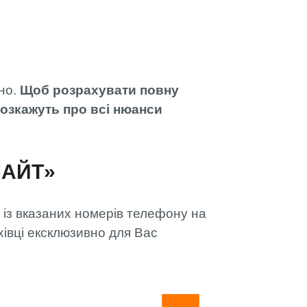
ьно.
Щоб розрахувати повну
розкажуть про всі нюанси
ЛАЙТ»
 із вказаних номерів телефону на
хівці ексклюзивно для Вас