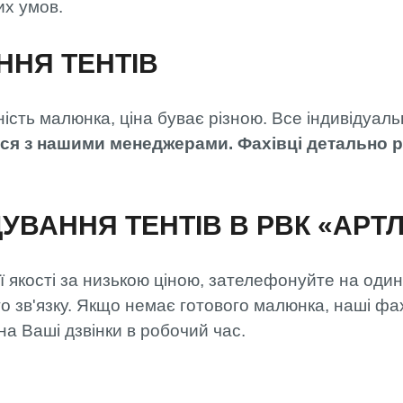
их умов.
ННЯ ТЕНТІВ
ність малюнка, ціна буває різною. Все індивідуал
іться з нашими менеджерами. Фахівці детально 
УВАННЯ ТЕНТІВ В РВК «АРТ
ї якості за низькою ціною, зателефонуйте на один
го зв'язку. Якщо немає готового малюнка, наші фа
а Ваші дзвінки в робочий час.