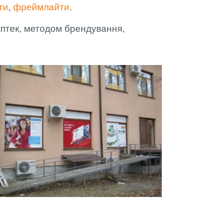
ти
,
фреймлайти
.
аптек, методом брендування,