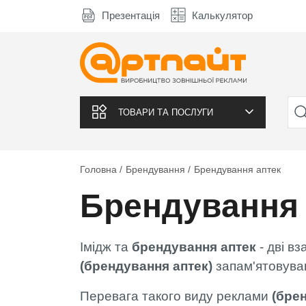
Презентація
Калькулятор
ТОВАРИ ТА ПОСЛУГИ
Головна
Брендування
Брендування аптек
Брендування 
Імідж та
брендування аптек
- дві вз
(брендування аптек)
запам'ятовува
Перевага такого виду реклами
(бре