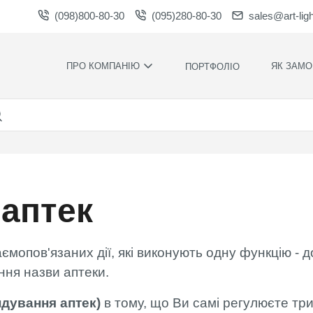
(098)800-80-30
(095)280-80-30
sales@art-lig
ПРО КОМПАНІЮ
ЯК ЗАМО
ПОРТФОЛІО
ВИРОБНИЦТВО
НАШІ ПЕРЕ
ВАКАНСІЇ
ГАРАНТІЇ
НОВИНИ
ПРАВИЛА Т
УМОВИ
НАГОРОДИ ТА
ПОДЯКИ
КОНТРОЛЬ
ЯКОСТІ
аптек
СПІВПРАЦЯ
РОЗРАХУН
ЗАВАНТАЖЕННЯ
ЧАС
ВИРОБНИЦ
аємопов'язаних дії, які виконують одну функцію - 
ХУДОЖНЄ
ОФОРМЛЕН
ння назви аптеки.
МОНТАЖ С
СИЛАМИ
ндування аптек)
в тому, що Ви самі регулюєте трив