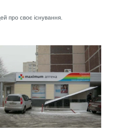
 РВК
ей про своє існування.