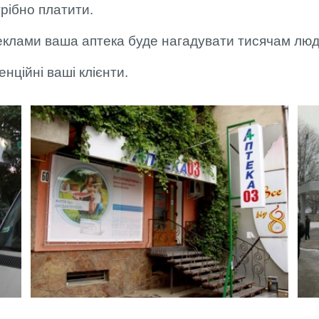
трібно платити.
МОНТАЖ
ФАХІВЦЯМИ
АРТЛАЙТ
еклами ваша аптека буде нагадувати тисячам люд
ОПЛАТА ТА
ДОСТАВКА
тенційні ваші клієнти.