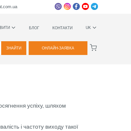
ht.com.ua
ВИТИ
UK
БЛОГ
КОНТАКТИ
УКРАЇНСЬКА
ВАГИ
РУССКИЙ
ЗНАЙТИ
ОНЛАЙН-ЗАЯВКА
А
КОВИЙ
ТВА
досягнення успіху, шляхом
Я
ВОЇМИ
алість і частоту виходу такої