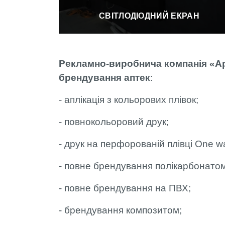
СВІТЛОДІОДНИЙ ЕКРАН
Рекламно-виробнича компанія «А
брендування аптек
:
- аплікація з кольорових плівок;
- повнокольоровий друк;
- друк на перфорованій плівці One wa
- повне брендування полікарбонато
- повне брендування на ПВХ;
- брендування композитом;