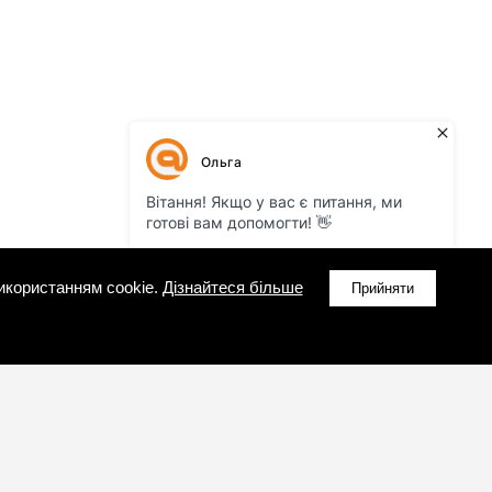
икористанням cookie.
Дізнайтеся більше
Прийняти