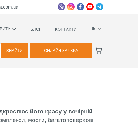
ht.com.ua
ВИТИ
UK
БЛОГ
КОНТАКТИ
УКРАЇНСЬКА
ВАГИ
РУССКИЙ
ЗНАЙТИ
ОНЛАЙН-ЗАЯВКА
А
КОВИЙ
ТВА
дкреслює його красу у вечірній і
Я
комплекси, мости, багатоповерхові
ВОЇМИ