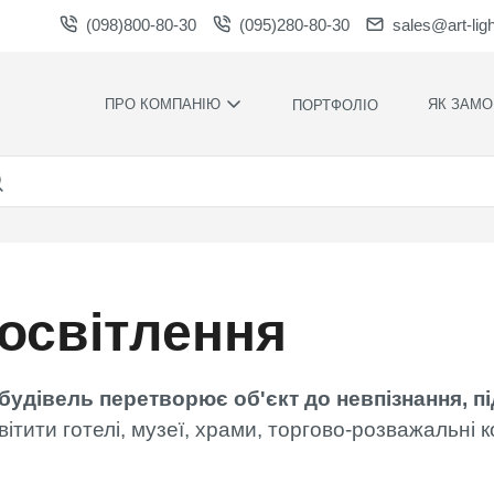
(098)800-80-30
(095)280-80-30
sales@art-lig
ПРО КОМПАНІЮ
ЯК ЗАМО
ПОРТФОЛІО
ВИРОБНИЦТВО
НАШІ ПЕРЕ
ВАКАНСІЇ
ГАРАНТІЇ
НОВИНИ
ПРАВИЛА Т
УМОВИ
НАГОРОДИ ТА
ПОДЯКИ
КОНТРОЛЬ
ЯКОСТІ
 освітлення
СПІВПРАЦЯ
РОЗРАХУН
ЗАВАНТАЖЕННЯ
ЧАС
ВИРОБНИЦ
удівель перетворює об'єкт до невпізнання, пі
ХУДОЖНЄ
ОФОРМЛЕН
ітити готелі, музеї, храми, торгово-розважальні 
МОНТАЖ С
СИЛАМИ