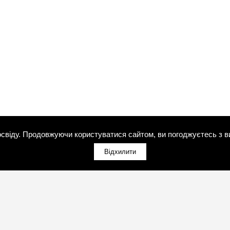
свіду. Продовжуючи користуватися сайтом, ви погоджуєтесь з в
Відхилити
(098)800-80-30
Зворотний дзвінок