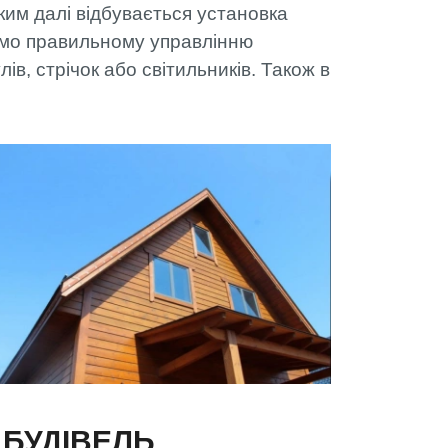
яким далі відбувається установка
 РВК
аємо правильному управлінню
в, стрічок або світильників. Також в
 БУДІВЕЛЬ