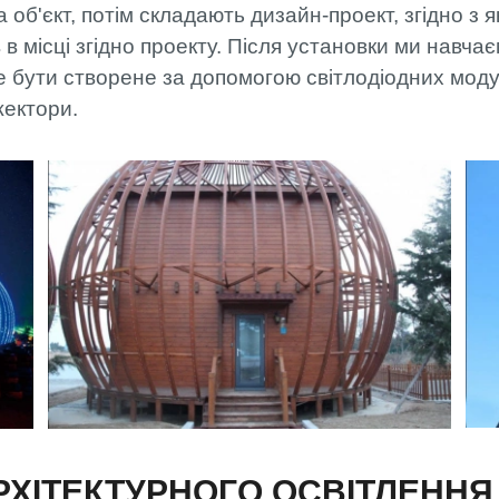
 об'єкт, потім складають дизайн-проект, згідно з 
МОНТАЖ
ФАХІВЦЯМИ
 в місці згідно проекту. Після установки ми навч
АРТЛАЙТ
 бути створене за допомогою світлодіодних модулі
ОПЛАТА ТА
ДОСТАВКА
жектори.
ХІТЕКТУРНОГО ОСВІТЛЕННЯ