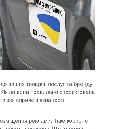
 РВК
 до ваших товарів, послуг та бренду
. Якщо вона правильно спроєктована
також сприяє впізнаності
х розміщення реклами. Таке корисне
ісцевого населення.
Що, в свою