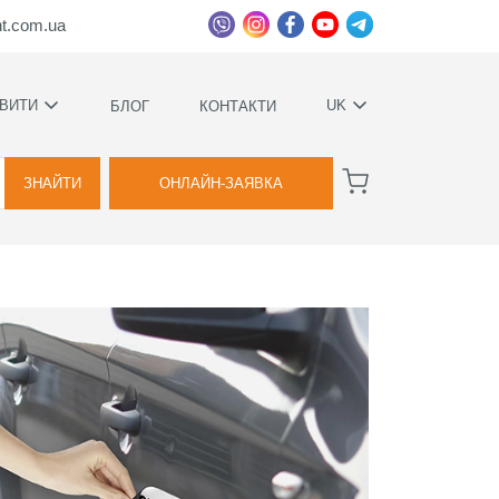
ht.com.ua
ВИТИ
UK
БЛОГ
КОНТАКТИ
УКРАЇНСЬКА
ВАГИ
РУССКИЙ
ЗНАЙТИ
ОНЛАЙН-ЗАЯВКА
А
КОВИЙ
ТВА
Я
ВОЇМИ