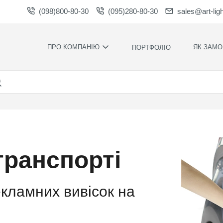
(098)800-80-30
(095)280-80-30
sales@art-lig
ПРО КОМПАНІЮ
ЯК ЗАМО
ПОРТФОЛІО
ВИРОБНИЦТВО
НАШІ ПЕРЕ
ВАКАНСІЇ
ГАРАНТІЇ
НОВИНИ
ПРАВИЛА Т
УМОВИ
НАГОРОДИ ТА
ПОДЯКИ
КОНТРОЛЬ
ЯКОСТІ
СПІВПРАЦЯ
транспорті
РОЗРАХУН
ЗАВАНТАЖЕННЯ
ЧАС
ВИРОБНИЦ
ХУДОЖНЄ
кламних вивісок на
ОФОРМЛЕН
МОНТАЖ С
СИЛАМИ