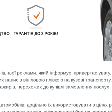
МОНТАЖ
ФАХІВЦЯМИ
АРТЛАЙТ
ОПЛАТА ТА
ДОСТАВКА
ЦТВО
ГАРАНТІЯ ДО 2 РОКІВ!
внішньої реклами, який інформує, привертає увагу,
написів вініловою плівкою на кузові транспорту
жирів, перехожих до купівлі замовлення послух, 
 автомобілів, доцільно їх використовувати в ціля
тує високу ступінь впізнаваності бренду серед м