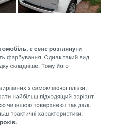
томобіль, є сенс розглянути
ють фарбування. Однак такий вид
дку складніше. Тому його
ирізаних з самоклеючої плівки.
рати найбільш підходящий варіант.
ю чи іншою поверхнею і так далі.
льш практичні характеристики.
років.