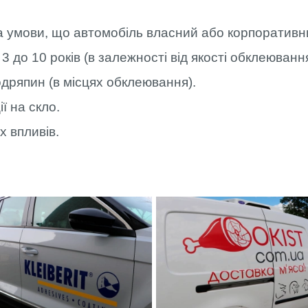
за умови, що автомобіль власний або корпоративн
 3 до 10 років (в залежності від якості обклеюва
одряпин (в місцях обклеювання).
ї на скло.
х впливів.