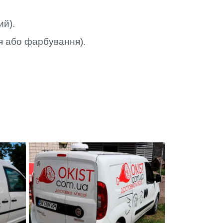
ий).
ння або фарбування).