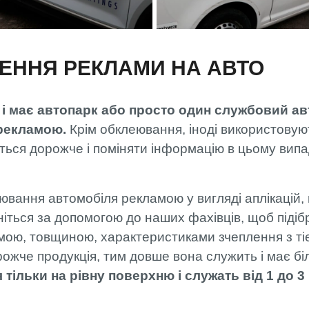
ЕННЯ РЕКЛАМИ НА АВТО
м і має автопарк або просто один службовий ав
 рекламою.
Крім обклеювання, іноді використову
ься дорожче і поміняти інформацію в цьому випа
вання автомобіля рекламою у вигляді аплікацій, в
ніться за допомогою до наших фахівців, щоб підіб
мою, товщиною, характеристиками зчеплення з тіє
ожче продукція, тим довше вона служить і має бі
тільки на рівну поверхню і служать від 1 до 3 