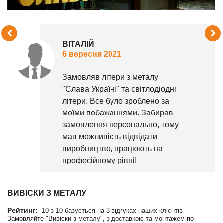
ВОЛОДИМИР
13 серпня 2021
Замовляв серце з метало для
нашого населеного пункту.
Прийняли до уваги всі
побажання громади та
виконали добре свою роботу.
ВИВІСКИ З МЕТАЛУ
Рейтинг:
10
з
10
базується на
3
відгуках наших клієнтів
Замовляйте "Вивіски з металу", з доставкою та монтажем по
Україні