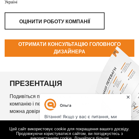
ОЦІНИТИ РОБОТУ КОМПАНІЇ
ОТРИМАТИ КОНСУЛЬТАЦІЮ ГОЛОВНОГО
ДИЗАЙНЕРА
ПРЕЗЕНТАЦІЯ
Подивіться презентацію про нашу
компанію і переконайтеся, що нам
можна довіряти
ПОДИВИТИСЯ ПРЕЗЕНТАЦІЮ
Цей сайт використовує cookie для покращення вашого досвіду.
Продовжуючи користуватися сайтом, ви погоджуєтесь з
використанням cookie.
Дізнайтеся більше