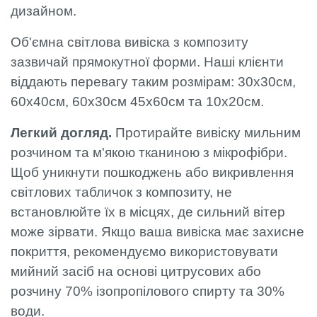
дизайном.
Об'ємна світлова вивіска з композиту
зазвичай прямокутної форми. Наші клієнти
віддають перевагу таким розмірам: 30x30см,
60x40см, 60x30см 45x60см та 10x20см.
Легкий догляд.
Протирайте вивіску мильним
розчином та м'якою тканиною з мікрофібри.
Щоб уникнути пошкоджень або викривлення
світлових табличок з композиту, не
встановлюйте їх в місцях, де сильний вітер
може зірвати. Якщо ваша вивіска має захисне
покриття, рекомендуємо використовувати
мийний засіб на основі цитрусових або
розчину 70% ізопропілового спирту та 30%
води.