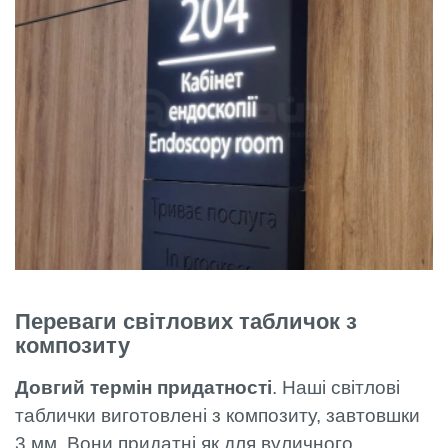
Переваги світлових табличок з
композиту
Довгий термін придатності
. Наші світлові
таблички виготовлені з композиту, завтовшки
3 мм. Вони придатні як для вуличного