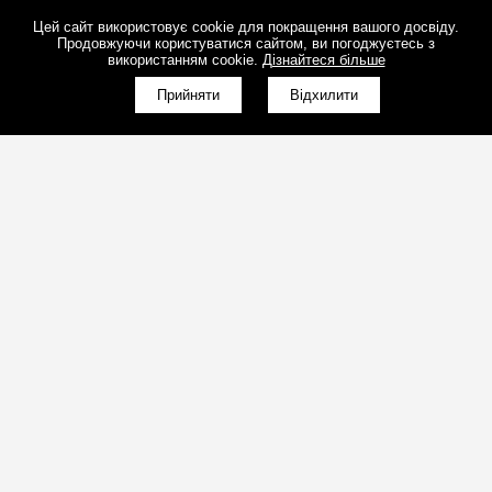
Цей сайт використовує cookie для покращення вашого досвіду.
Продовжуючи користуватися сайтом, ви погоджуєтесь з
використанням cookie.
Дізнайтеся більше
Прийняти
Відхилити
(098)800-80-30
Зворотний дзвінок
(095)280-80-30
Зворотний дзвінок
sales@art-light.com.ua
Пошта для розрахунків