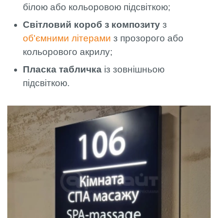
білою або кольоровою підсвіткою;
Світловий короб з композиту
з
об'ємними літерами
з прозорого або
кольорового акрилу;
Пласка табличка
із зовнішньою
підсвіткою.