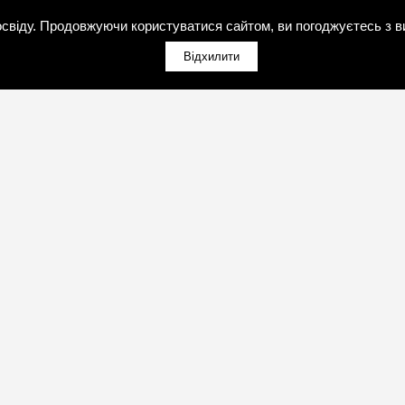
свіду. Продовжуючи користуватися сайтом, ви погоджуєтесь з в
Відхилити
(098)800-80-30
Зворотний дзвінок
(095)280-80-30
Зворотний дзвінок
sales@art-light.com.ua
НІЮ
ПРОДУКЦІЯ ТА ПОСЛУГИ
Пошта для розрахунків
ії
Про компанію