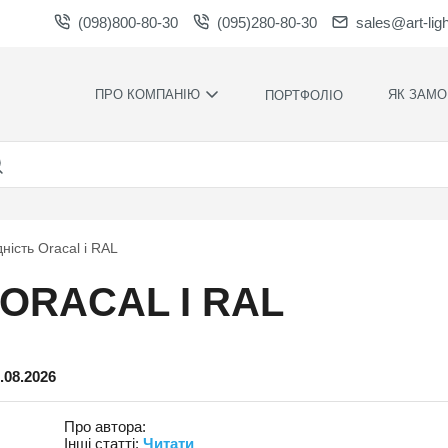
(098)800-80-30
(095)280-80-30
sales@art-lig
ПРО КОМПАНІЮ
ЯК ЗАМО
ПОРТФОЛІО
ВИРОБНИЦТВО
НАШІ ПЕРЕ
ВАКАНСІЇ
ГАРАНТІЇ
НОВИНИ
ПРАВИЛА Т
УМОВИ
НАГОРОДИ ТА
дність Oracal і RAL
ПОДЯКИ
КОНТРОЛЬ
ЯКОСТІ
СПІВПРАЦЯ
 ORACAL І RAL
РОЗРАХУН
ЗАВАНТАЖЕННЯ
ЧАС
ВИРОБНИЦ
ХУДОЖНЄ
.08.2026
ОФОРМЛЕН
МОНТАЖ С
Про автора:
СИЛАМИ
Інші статті:
Читати