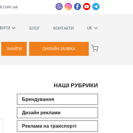
ht.com.ua
ВИТИ
UK
БЛОГ
КОНТАКТИ
УКРАЇНСЬКА
ВАГИ
РУССКИЙ
ЗНАЙТИ
ОНЛАЙН-ЗАЯВКА
А
НАШІ РУБРИКИ
КОВИЙ
ТВА
Брендування
Дизайн реклами
Я
ВОЇМИ
Реклама на транспорті