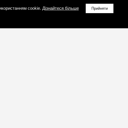
икористанням cookie.
Дізнайтеся більше
Прийняти
КОРИСНА ІНФОРМАЦІЯ
Розрахунковий час виробництва