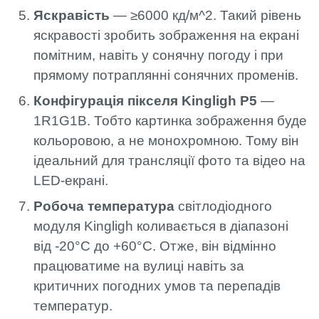
Яскравість
— ≥6000 кд/м^2. Такий рівень
яскравості зробить зображення на екрані
помітним, навіть у сонячну погоду і при
прямому потраплянні сонячних променів.
Конфігурація пікселя Kingligh P5
—
1R1G1B. Тобто картинка зображення буде
кольоровою, а не монохромною. Тому він
ідеальний для трансляції фото та відео на
LED-екрані.
Робоча температура
світлодіодного
модуля Kingligh коливається в діапазоні
від -20°C до +60°C. Отже, він відмінно
працюватиме на вулиці навіть за
критичних погодних умов та перепадів
температур.