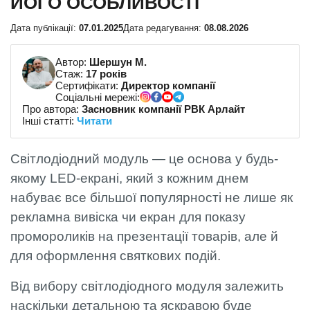
ЙОГО ОСОБЛИВОСТІ
Дата публікації:
07.01.2025
Дата редагування:
08.08.2026
Автор:
Шершун М.
Стаж:
17 років
Сертифікати:
Директор компанії
Соціальні мережі:
Про автора:
Засновник компанії РВК Арлайт
Інші статті:
Читати
Світлодіодний модуль — це основа у будь-
якому LED-екрані, який з кожним днем
набуває все більшої популярності не лише як
рекламна вивіска чи екран для показу
промороликів на презентації товарів, але й
для оформлення святкових подій.
Від вибору світлодіодного модуля залежить
наскільки детальною та яскравою буде