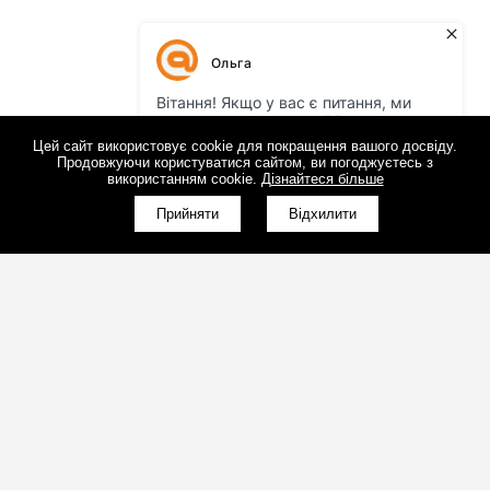
Цей сайт використовує cookie для покращення вашого досвіду.
Продовжуючи користуватися сайтом, ви погоджуєтесь з
використанням cookie.
Дізнайтеся більше
Прийняти
Відхилити
(098)800-80-30
Зворотний дзвінок
(095)280-80-30
Зворотний дзвінок