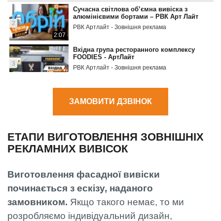
Сучасна світлова об’ємна вивіска з
алюмінієвими бортами – РВК Арт Лайт
2
РВК Артлайт - Зовнішня реклама
2:07
Вхідна група ресторанного комплексу
FOODIES - АртЛайт
3
РВК Артлайт - Зовнішня реклама
0:52
Огляд вивіски з контражурною RGB
підсвіткою – РВК Арт Лайт
ЗАМОВИТИ ДЗВІНОК
4
РВК Артлайт - Зовнішня реклама
2:57
ЕТАПИ ВИГОТОВЛЕННЯ ЗОВНІШНІХ
РЕКЛАМНИХ ВИВІСОК
Виготовлення фасадної вивіски
починається з ескізу, наданого
замовником.
Якщо такого немає, то ми
розробляємо індивідуальний дизайн,