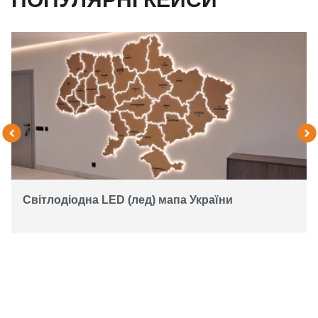
Світлодіодна LED (лед) мапа України