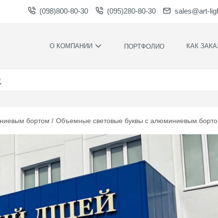
(098)800-80-30
(095)280-80-30
sales@art-lig
О КОМПАНИИ
КАК ЗАКА
ПОРТФОЛИО
ПРОИЗВОДСТВО
НАШИ
ПРЕИМУЩЕСТ
ВАКАНСИИ
ГАРАНТИИ
НОВОСТИ
ПРАВИЛА И
НАГРАДЫ И
УСЛОВИЯ
ниевым бортом
Объемные световые буквы с алюминиевым бортом
БЛАГОДАРНОСТИ
КОНТРОЛЬ
СОТРУДНИЧЕСТВО
КАЧЕСТВА
ЗАГРУЗКИ
РАСЧЕТНОЕ
ВРЕМЯ
ПРОИЗВОДСТ
ХУДОЖЕСТВЕ
ОФОРМЛЕНИ
МОНТАЖ СВО
СИЛАМИ