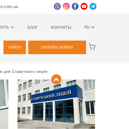
ht.com.ua
ЗАТЬ
RU
БЛОГ
КОНТАКТЫ
УКРАЇНСЬКА
ВА
РУССКИЙ
НАЙТИ
ОНЛАЙН-ЗАЯВКА
 для Славутского лицея
ВА
ННОЕ
Е
ИМИ