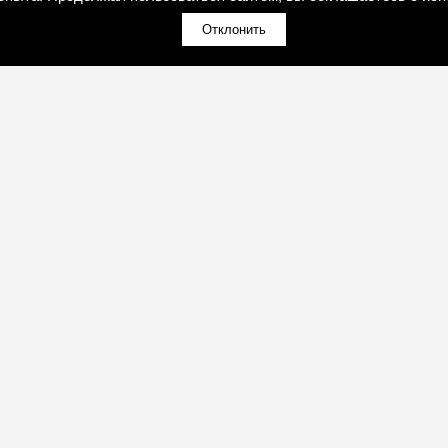
Отклонить
(098)800-80-30
Обратный звонок
(095)280-80-30
Обратный звонок
sales@art-light.com.ua
И
ПРОДУКЦИЯ И УСЛУГИ
Почта для расчётов
ії
О компании
дство
Портфолио