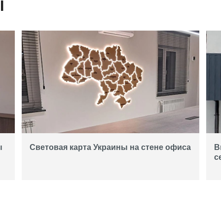
Ы
ы
Световая карта Украины на стене офиса
В
с