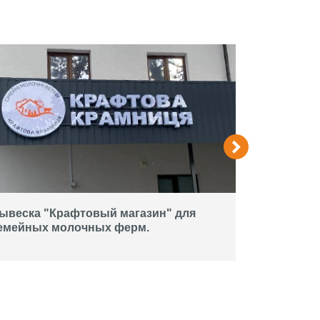
ывеска "Крафтовый магазин" для
Вывеска дл
емейных молочных ферм.
объемными
Acropolis