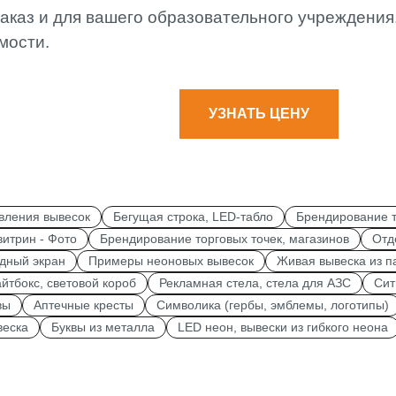
аказ и для вашего образовательного учреждения
мости.
УЗНАТЬ ЦЕНУ
вления вывесок
Бегущая строка, LED-табло
Брендирование т
итрин - Фото
Брендирование торговых точек, магазинов
Отд
дный экран
Примеры неоновых вывесок
Живая вывеска из п
йтбокс, световой короб
Рекламная стела, стела для АЗС
Сит
вы
Аптечные кресты
Символика (гербы, эмблемы, логотипы)
веска
Буквы из металла
LED неон, вывески из гибкого неона