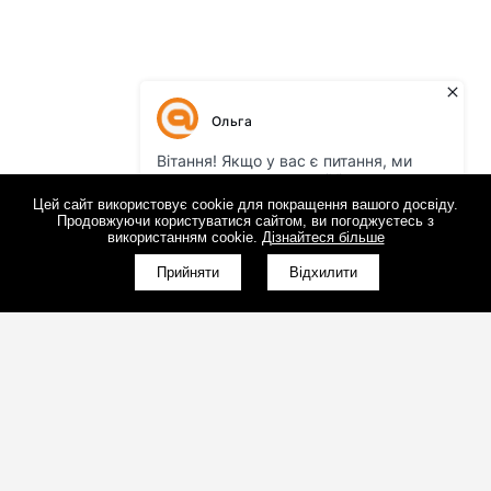
Цей сайт використовує cookie для покращення вашого досвіду.
Продовжуючи користуватися сайтом, ви погоджуєтесь з
використанням cookie.
Дізнайтеся більше
Прийняти
Відхилити
(098)800-80-30
Зворотний дзвінок