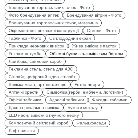
Брендування торговельних точок - Фото
Фото брендування аптек
Брендування вітрин - Фото
Брендування торговельних точок, магазинів
Окремостоячі рекламні конструкції
Стенди - Фото
Таблички - Фото
Світлодіодний екран
Приклади неонових вивісок
Жива вивіска з паєток
Рекламна тумба
Об'ємні букви з алюмінієвим бортом
Лайтбокс, світловий короб
Рекламна стела, стела для АЗС
Сітілайт, цифровий відео-сітілайт
Вивіска міста, арт-інсталяція
Ретро літери
Аптечні хрести
Символіка(герби, емблеми, логотипи)
Офісні таблички
Адресні таблички
Фасадні таблички
Дахова рекламна вивіска
Букви з металу
LED неон, вивіски з гнучкого неону
Композитний світловий короб
Фальшфасади
Лофт вивіски