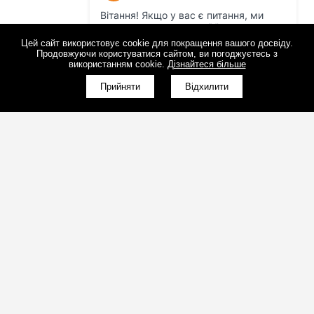
Цей сайт використовує cookie для покращення вашого досвіду.
Продовжуючи користуватися сайтом, ви погоджуєтесь з
використанням cookie.
Дізнайтеся більше
Прийняти
Відхилити
(098)800-80-30
Зворотний дзвінок
(095)280-80-30
Зворотний дзвінок