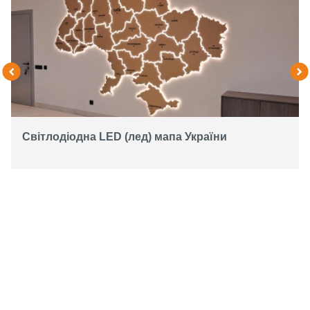
Світлодіодна LED (лед) мапа України