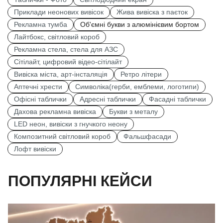
Приклади неонових вивісок
Жива вивіска з паєток
Рекламна тумба
Об'ємні букви з алюмінієвим бортом
Лайтбокс, світловий короб
Рекламна стела, стела для АЗС
Сітілайт, цифровий відео-сітілайт
Вивіска міста, арт-інсталяція
Ретро літери
Аптечні хрести
Символіка(герби, емблеми, логотипи)
Офісні таблички
Адресні таблички
Фасадні таблички
Дахова рекламна вивіска
Букви з металу
LED неон, вивіски з гнучкого неону
Композитний світловий короб
Фальшфасади
Лофт вивіски
ПОПУЛЯРНІ КЕЙСИ