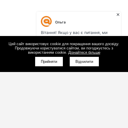
Цей сайт використовує cookie для покращення вашого досвіду.
Продовжуючи користуватися сайтом, ви погоджуєтесь з
використанням cookie.
Дізнайтеся більше
КНОПКА
ЗВ'ЯЗКУ
Прийняти
Відхилити
(098)800-80-30
Зворотний дзвінок
(095)280-80-30