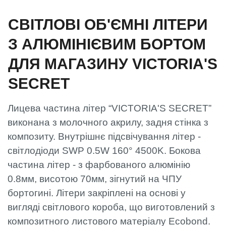
СВІТЛОВІ ОБ'ЄМНІ ЛІТЕРИ
З АЛЮМІНІЄВИМ БОРТОМ
ДЛЯ МАГАЗИНУ VICTORIA'S
SECRET
Лицева частина літер “VICTORIA'S SECRET”
виконана з молочного акрилу, задня стінка з
композиту. Внутрішнє підсвічування літер -
світлодіоди SWP 0.5W 160° 4500K. Бокова
частина літер - з фарбованого алюмінію
0.8мм, висотою 70мм, зігнутий на ЧПУ
бортогині. Літери закріплені на основі у
вигляді світлового короба, що виготовлений з
композитного листового матеріалу Ecobond.