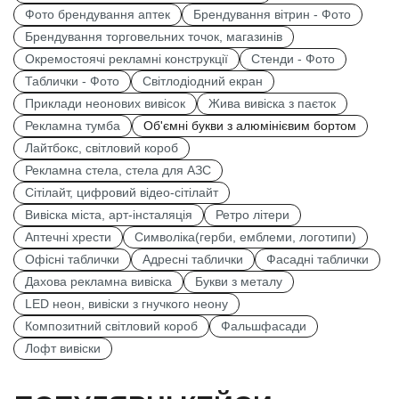
Фото брендування аптек
Брендування вітрин - Фото
Брендування торговельних точок, магазинів
Окремостоячі рекламні конструкції
Стенди - Фото
Таблички - Фото
Світлодіодний екран
Приклади неонових вивісок
Жива вивіска з паєток
Рекламна тумба
Об'ємні букви з алюмінієвим бортом
Лайтбокс, світловий короб
Рекламна стела, стела для АЗС
Сітілайт, цифровий відео-сітілайт
Вивіска міста, арт-інсталяція
Ретро літери
Аптечні хрести
Символіка(герби, емблеми, логотипи)
Офісні таблички
Адресні таблички
Фасадні таблички
Дахова рекламна вивіска
Букви з металу
LED неон, вивіски з гнучкого неону
Композитний світловий короб
Фальшфасади
Лофт вивіски