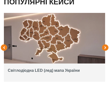
ПОПУЛЯРНІ КЕЙСИ
Світлодіодна LED (лед) мапа України