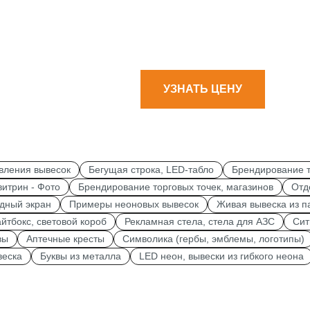
УЗНАТЬ ЦЕНУ
вления вывесок
Бегущая строка, LED-табло
Брендирование т
итрин - Фото
Брендирование торговых точек, магазинов
Отд
дный экран
Примеры неоновых вывесок
Живая вывеска из п
йтбокс, световой короб
Рекламная стела, стела для АЗС
Сит
вы
Аптечные кресты
Символика (гербы, эмблемы, логотипы)
веска
Буквы из металла
LED неон, вывески из гибкого неона