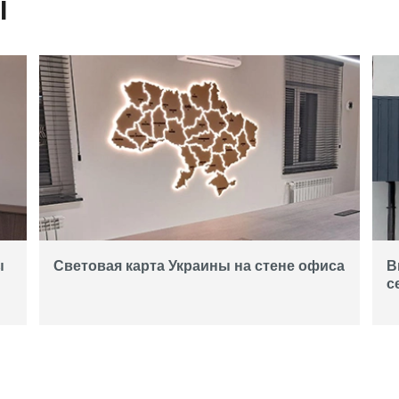
Ы
ы
Световая карта Украины на стене офиса
В
с