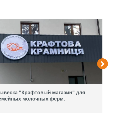
ывеска "Крафтовый магазин" для
Вывеска дл
емейных молочных ферм.
объемными
Acropolis