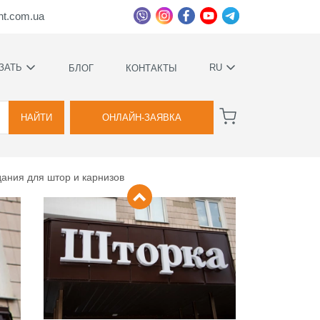
ht.com.ua
ЗАТЬ
RU
БЛОГ
КОНТАКТЫ
УКРАЇНСЬКА
ВА
РУССКИЙ
НАЙТИ
ОНЛАЙН-ЗАЯВКА
ания для штор и карнизов
ВА
ННОЕ
Е
ИМИ