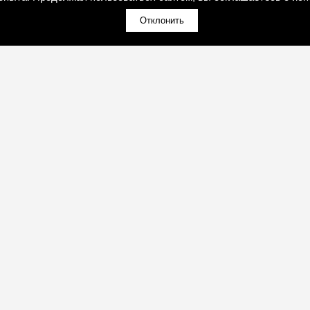
Отклонить
(098)800-80-30
Обратный звонок
(095)280-80-30
Обратный звонок
sales@art-light.com.ua
И
ПРОДУКЦИЯ И УСЛУГИ
Почта для расчётов
ії
О компании
дство
Портфолио