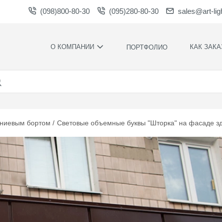
(098)800-80-30
(095)280-80-30
sales@art-lig
О КОМПАНИИ
КАК ЗАКА
ПОРТФОЛИО
ПРОИЗВОДСТВО
НАШИ
ПРЕИМУЩЕСТ
ВАКАНСИИ
ГАРАНТИИ
НОВОСТИ
ПРАВИЛА И
НАГРАДЫ И
УСЛОВИЯ
ниевым бортом
Световые объемные буквы "Шторка" на фасаде зд
БЛАГОДАРНОСТИ
КОНТРОЛЬ
СОТРУДНИЧЕСТВО
КАЧЕСТВА
ЗАГРУЗКИ
РАСЧЕТНОЕ
ВРЕМЯ
ПРОИЗВОДСТ
ХУДОЖЕСТВЕ
ОФОРМЛЕНИ
МОНТАЖ СВО
СИЛАМИ