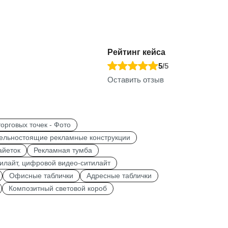
Рейтинг кейса
5
/5
Оставить отзыв
орговых точек - Фото
ельностоящие рекламные конструкции
айеток
Рекламная тумба
илайт, цифровой видео-ситилайт
Офисные таблички
Адресные таблички
Композитный световой короб