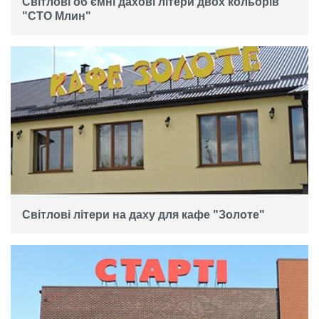
Світлові об'ємні дахові літери двох кольорів
"СТО Млин"
Світлові літери на даху для кафе "Золоте"