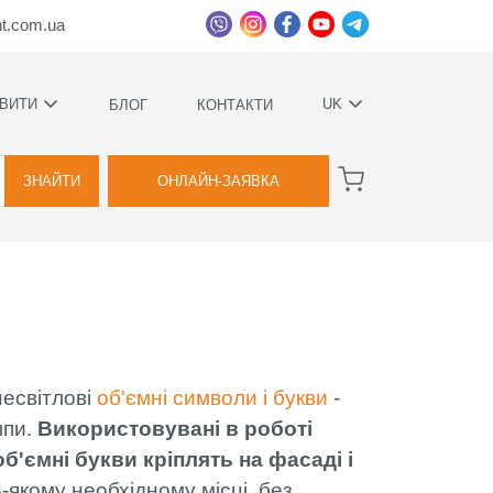
ht.com.ua
ВИТИ
UK
БЛОГ
КОНТАКТИ
УКРАЇНСЬКА
ВАГИ
РУССКИЙ
ЗНАЙТИ
ОНЛАЙН-ЗАЯВКА
А
КОВИЙ
ТВА
несвітлові
об'ємні символи і букви
-
Я
мпи.
Використовувані в роботі
б'ємні букви кріплять на фасаді і
ВОЇМИ
-якому необхідному місці, без