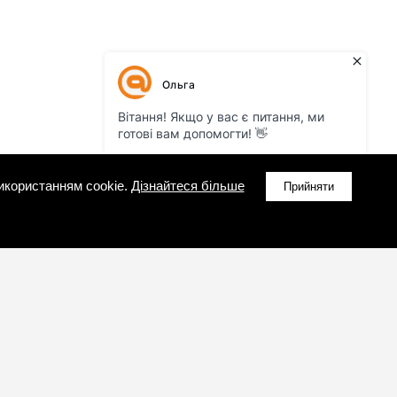
икористанням cookie.
Дізнайтеся більше
Прийняти