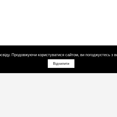
свіду. Продовжуючи користуватися сайтом, ви погоджуєтесь з в
Відхилити
(098)800-80-30
Зворотний дзвінок