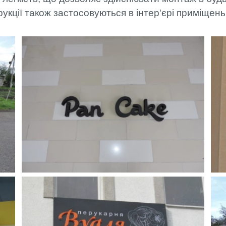
МОНТАЖ
кції також застосовуються в інтер'єрі приміщень
ФАХІВЦЯМИ
АРТЛАЙТ
ОПЛАТА ТА
ДОСТАВКА