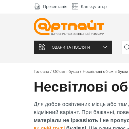
Презентація
Калькулятор
ТОВАРИ ТА ПОСЛУГИ
Головна
Об'ємні букви
Несвітлові об'ємні букви
Несвітлові об
Для добре освітлених місць або там,
відмінний варіант. При бажанні, пов
матеріали не іржавіють і не пропу
вхідній групі
будівлі
. Ще один плюс -