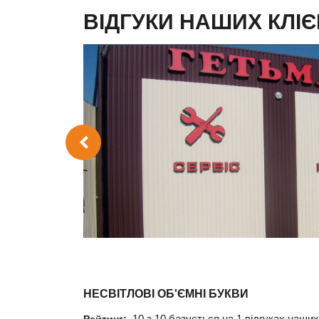
ВІДГУКИ НАШИХ КЛІЄ
у.
е
е
НЕСВІТЛОВІ ОБ'ЄМНІ БУКВИ
10
з
10
базується на
1
відгуках наших 