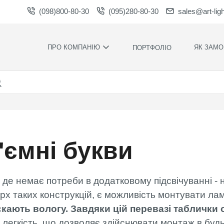
(098)800-80-30
(095)280-80-30
sales@art-lig
ПРО КОМПАНІЮ
ЯК ЗАМО
ПОРТФОЛІО
ВИРОБНИЦТВО
НАШІ ПЕРЕ
ВАКАНСІЇ
ГАРАНТІЇ
НОВИНИ
ПРАВИЛА Т
УМОВИ
НАГОРОДИ ТА
ПОДЯКИ
КОНТРОЛЬ
ЯКОСТІ
'ємні букви
СПІВПРАЦЯ
РОЗРАХУН
ЗАВАНТАЖЕННЯ
ЧАС
ВИРОБНИЦ
 де немає потреби в додатковому підсвічуванні - 
ХУДОЖНЄ
ОФОРМЛЕН
ерх таких конструкцій, є можливість монтувати ла
скають вологу. Завдяки цій перевазі таблички о
МОНТАЖ С
СИЛАМИ
 легкість, що дозволяє здійснювати монтаж в будь