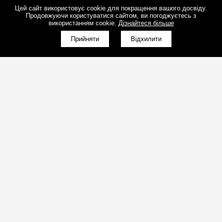
Цей сайт використовує cookie для покращення вашого досвіду.
Продовжуючи користуватися сайтом, ви погоджуєтесь з
використанням cookie.
Дізнайтеся більше
Прийняти
Відхилити
(098)800-80-30
Зворотний дзвінок
(095)280-80-30
Зворотний дзвінок
sales@art-light.com.ua
Пошта для розрахунків