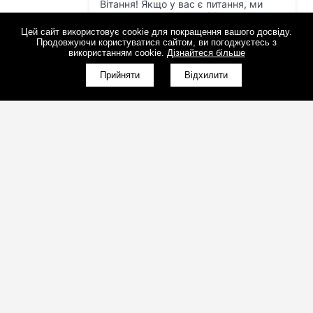
Цей сайт використовує cookie для покращення вашого досвіду.
Продовжуючи користуватися сайтом, ви погоджуєтесь з
використанням cookie.
Дізнайтеся більше
Прийняти
Відхилити
(098)800-80-30
Зворотний дзвінок
(095)280-80-30
Зворотний дзвінок
sales@art-light.com.ua