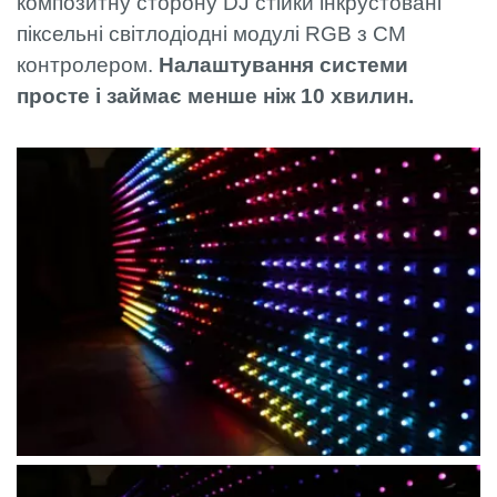
композитну сторону DJ стійки інкрустовані
піксельні світлодіодні модулі RGB з CM
контролером.
Налаштування системи
просте і займає менше ніж 10 хвилин.