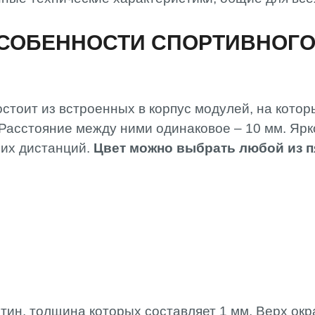
МОНТАЖ
СПЕЦИАЛИСТ
СОБЕННОСТИ СПОРТИВНОГО
РВК АРТЛАЙТ
ОПЛАТА И
ДОСТАВКА
остоит из встроенных в корпус модулей, на кот
Расстояние между ними одинаковое – 10 мм. Ярко
них дистанций.
Цвет можно выбрать любой из п
стин, толщина которых составляет 1 мм. Верх о