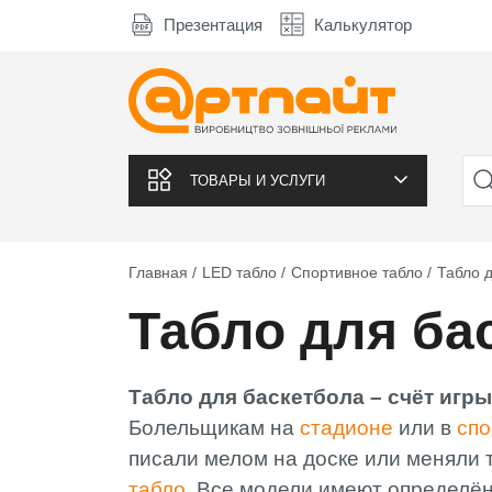
Презентация
Калькулятор
ТОВАРЫ И УСЛУГИ
Главная
LED табло
Спортивное табло
Табло 
Табло для ба
Табло для баскетбола – счёт игр
Болельщикам на
стадионе
или в
сп
писали мелом на доске или меняли
табло
. Все модели имеют определён