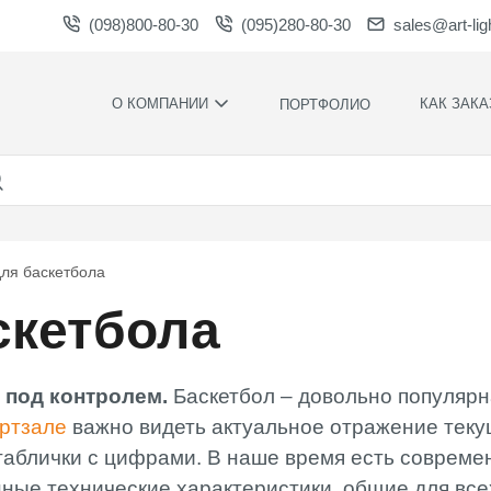
(098)800-80-30
(095)280-80-30
sales@art-lig
О КОМПАНИИ
КАК ЗАКА
ПОРТФОЛИО
ПРОИЗВОДСТВО
НАШИ
ПРЕИМУЩЕСТ
ВАКАНСИИ
ГАРАНТИИ
НОВОСТИ
ПРАВИЛА И
НАГРАДЫ И
УСЛОВИЯ
для баскетбола
БЛАГОДАРНОСТИ
КОНТРОЛЬ
скетбола
СОТРУДНИЧЕСТВО
КАЧЕСТВА
ЗАГРУЗКИ
РАСЧЕТНОЕ
ВРЕМЯ
ПРОИЗВОДСТ
ы под контролем.
Баскетбол – довольно популярн
ХУДОЖЕСТВЕ
ортзале
важно видеть актуальное отражение текущ
ОФОРМЛЕНИ
 таблички с цифрами. В наше время есть соврем
МОНТАЖ СВО
ные технические характеристики, общие для все
СИЛАМИ