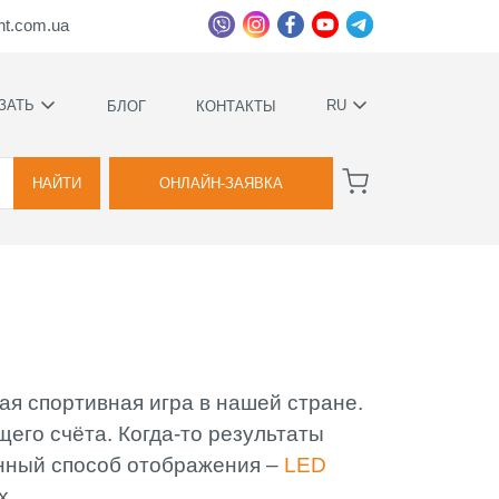
ht.com.ua
ЗАТЬ
RU
БЛОГ
КОНТАКТЫ
УКРАЇНСЬКА
ВА
РУССКИЙ
НАЙТИ
ОНЛАЙН-ЗАЯВКА
ВА
ая спортивная игра в нашей стране.
ННОЕ
его счёта. Когда-то результаты
Е
енный способ отображения –
LED
ИМИ
х.