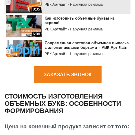
1
РВК Артлайт - Наружная реклама
0:35
Как изготовить объемные буквы из
акрила!
2
РВК Артлайт - Наружная реклама
6:08
Современная световая объемная вывеска
с алюминиевыми бортами – РВК Арт Лайт
3
РВК Артлайт - Наружная реклама
2:07
Контражурная вывеска из металла для
ресторана – АртЛайт
ЗАКАЗАТЬ ЗВОНОК
4
РВК Артлайт - Наружная реклама
1:54
СТОИМОСТЬ ИЗГОТОВЛЕНИЯ
ОБЪЕМНЫХ БУКВ: ОСОБЕННОСТИ
ФОРМИРОВАНИЯ
Цена на конечный продукт зависит от того: