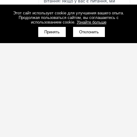
Этот сайт использует cookie для улучшения вашего опыта.
Продолжая пользоваться сайтом, вы соглашаетесь с
использованием cookie.
Узнайте больше
Принять
Отклонить
(098)800-80-30
Обратный звонок
(095)280-80-30
Обратный звонок
sales@art-light.com.ua