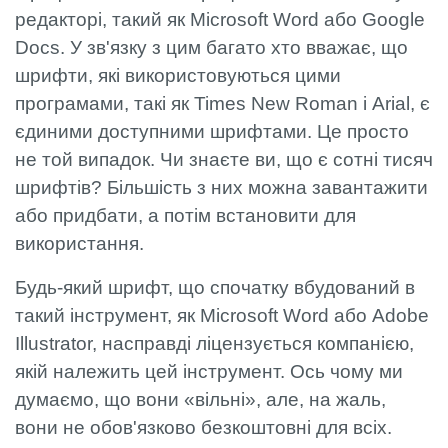
редакторі, такий як Microsoft Word або Google
Docs. У зв'язку з цим багато хто вважає, що
шрифти, які використовуються цими
програмами, такі як Times New Roman і Arial, є
єдиними доступними шрифтами. Це просто
не той випадок. Чи знаєте ви, що є сотні тисяч
шрифтів? Більшість з них можна завантажити
або придбати, а потім встановити для
використання.
Будь-який шрифт, що спочатку вбудований в
такий інструмент, як Microsoft Word або Adobe
Illustrator, насправді ліцензується компанією,
якій належить цей інструмент. Ось чому ми
думаємо, що вони «вільні», але, на жаль,
вони не обов'язково безкоштовні для всіх.