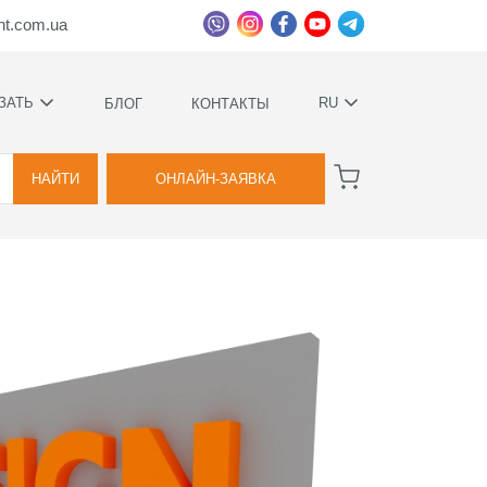
ht.com.ua
ЗАТЬ
RU
БЛОГ
КОНТАКТЫ
УКРАЇНСЬКА
ВА
РУССКИЙ
НАЙТИ
ОНЛАЙН-ЗАЯВКА
ВА
ННОЕ
Е
ИМИ