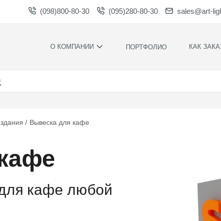
(098)800-80-30
(095)280-80-30
sales@art-lig
О КОМПАНИИ
КАК ЗАКА
ПОРТФОЛИО
ПРОИЗВОДСТВО
НАШИ
ПРЕИМУЩЕСТ
ВАКАНСИИ
ГАРАНТИИ
НОВОСТИ
ПРАВИЛА И
НАГРАДЫ И
УСЛОВИЯ
 здания
Вывеска для кафе
БЛАГОДАРНОСТИ
КОНТРОЛЬ
СОТРУДНИЧЕСТВО
КАЧЕСТВА
 кафе
ЗАГРУЗКИ
РАСЧЕТНОЕ
ВРЕМЯ
ПРОИЗВОДСТ
 для кафе любой
ХУДОЖЕСТВЕ
ОФОРМЛЕНИ
МОНТАЖ СВО
СИЛАМИ