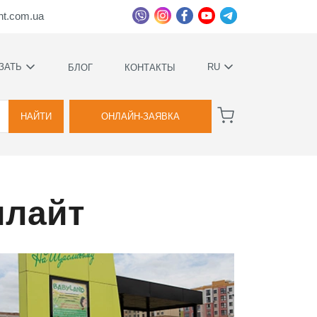
ht.com.ua
ЗАТЬ
RU
БЛОГ
КОНТАКТЫ
УКРАЇНСЬКА
ВА
РУССКИЙ
НАЙТИ
ОНЛАЙН-ЗАЯВКА
илайт
ВА
ННОЕ
Е
ИМИ