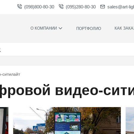
(098)800-80-30
(095)280-80-30
sales@art-lig
О КОМПАНИИ
КАК ЗАКА
ПОРТФОЛИО
ПРОИЗВОДСТВО
НАШИ
ПРЕИМУЩЕСТ
ВАКАНСИИ
ГАРАНТИИ
НОВОСТИ
ПРАВИЛА И
НАГРАДЫ И
УСЛОВИЯ
о-ситилайт
БЛАГОДАРНОСТИ
КОНТРОЛЬ
фровой видео-сит
СОТРУДНИЧЕСТВО
КАЧЕСТВА
ЗАГРУЗКИ
РАСЧЕТНОЕ
ВРЕМЯ
ПРОИЗВОДСТ
ХУДОЖЕСТВЕ
ОФОРМЛЕНИ
МОНТАЖ СВО
СИЛАМИ