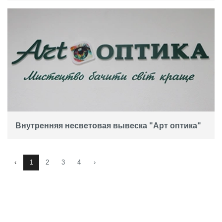
Внутренняя несветовая вывеска "Арт оптика"
‹
1
2
3
4
›