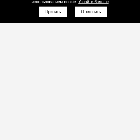
использованием cookie.
Узнайте больше
Принять
Отклонить
(098)800-80-30
Обратный звонок
(095)280-80-30
Обратный звонок
sales@art-light.com.ua
Почта для расчётов