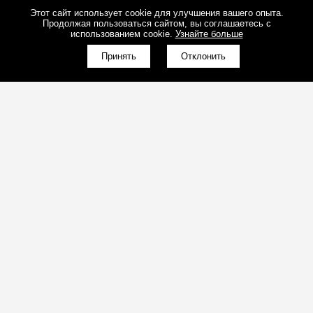
Этот сайт использует cookie для улучшения вашего опыта.
Продолжая пользоваться сайтом, вы соглашаетесь с
использованием cookie.
Узнайте больше
КНОПКА
ЗВ'ЯЗКУ
Принять
Отклонить
(098)800-80-30
Обратный звонок
(095)280-80-30
Обратный звонок
sales@art-light.com.ua
Почта для расчётов