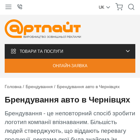
UK
УКРАЇНСЬКА
РУССКИЙ
ТОВАРИ ТА ПОСЛУГИ
ОНЛАЙН-ЗАЯВКА
Головна
Брендування
Брендування авто в Чернівцях
Брендування авто в Чернівцях
Брендування - це неповторний спосіб зробити
логотип компанії впізнаваним. Більшість
людей стверджують, що віддають перевагу
продукції, реклама якої була знайома їм