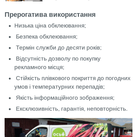
0:39
Брендування авто, бренд, логотип,
Прерогатива використання
поклейка плівки Oracal
4
РВК Артлайт - Зовнішня реклама
Низька ціна обклеювання;
0:43
Безпека обклеювання;
Термін служби до десяти років;
Відсутність дозволу по покупку
рекламного місця;
Стійкість плівкового покриття до погодних
умов і температурних перепадів;
Якість інформаційного зображення;
Ексклюзивність, гарантія, неповторність.